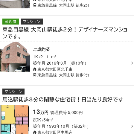
東急目黒線
大岡山駅
徒歩2分
成約済
マンション
東急目黒線 大岡山駅徒歩２分！デザイナーズマンショ
ンです。
ご成約済
1K
21.11m²
築年月
2016年3月（築10年）
東京都大田区北千束
東急目黒線
大岡山駅
徒歩2分
マンション
馬込駅徒歩8分の閑静な住宅街！日当たり良好です
13
万円
管理費等
5,000
円
2DK
54m²
築年月
1993年10月（築32年）
東京都大田区中馬込