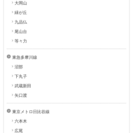
大岡山
緑が丘
九品仏
尾山台
等々力
東急多摩川線
沼部
下丸子
武蔵新田
矢口渡
東京メトロ日比谷線
六本木
広尾