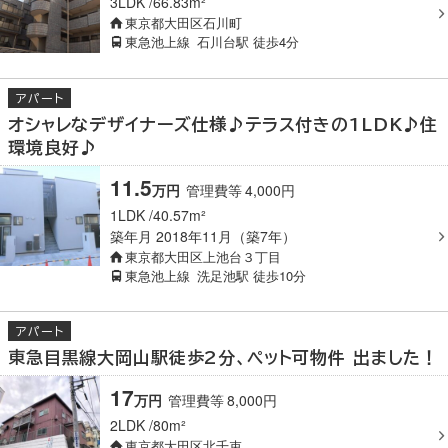
3LDK
66.83m²
東京都大田区石川町
東急池上線
石川台駅
徒歩4分
アパート
オシャレなデザイナーズ仕様♪テラス付きの1LDK♪住
環境良好♪
11.5
万円
管理費等
4,000
円
1LDK
40.57m²
築年月
2018年11月（築7年）
東京都大田区上池台３丁目
東急池上線
洗足池駅
徒歩10分
アパート
東急目黒線大岡山駅徒歩2分、ペット可物件 出ました！
17
万円
管理費等
8,000
円
2LDK
80m²
東京都大田区北千束