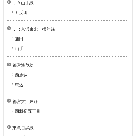
ＪＲ山手線
五反田
ＪＲ京浜東北・根岸線
蒲田
山手
都営浅草線
西馬込
馬込
都営大江戸線
西新宿五丁目
東急目黒線