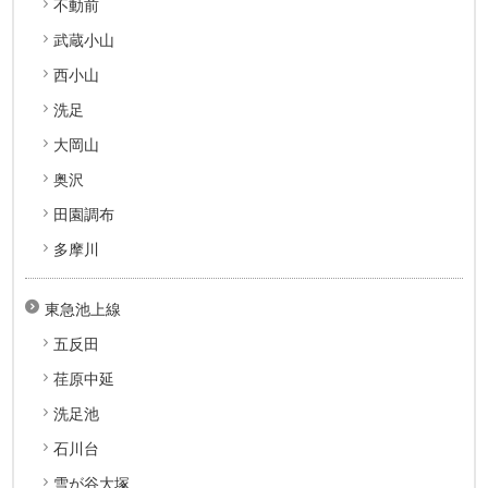
不動前
武蔵小山
西小山
洗足
大岡山
奥沢
田園調布
多摩川
東急池上線
五反田
荏原中延
洗足池
石川台
雪が谷大塚