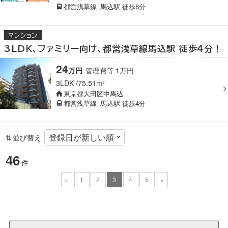
都営浅草線
馬込駅
徒歩8分
マンション
3LDK、ファミリー向け、都営浅草線馬込駅 徒歩４分！
24
万円
管理費等
1
万
円
3LDK
75.51m²
東京都大田区中馬込
都営浅草線
馬込駅
徒歩4分
並び替え
46
件
«
1
2
3
4
5
»