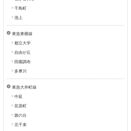
千鳥町
池上
東急東横線
都立大学
自由が丘
田園調布
多摩川
東急大井町線
中延
荏原町
旗の台
北千束