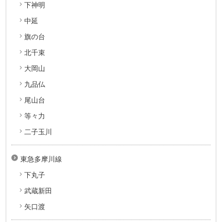
下神明
中延
旗の台
北千束
大岡山
九品仏
尾山台
等々力
二子玉川
東急多摩川線
下丸子
武蔵新田
矢口渡