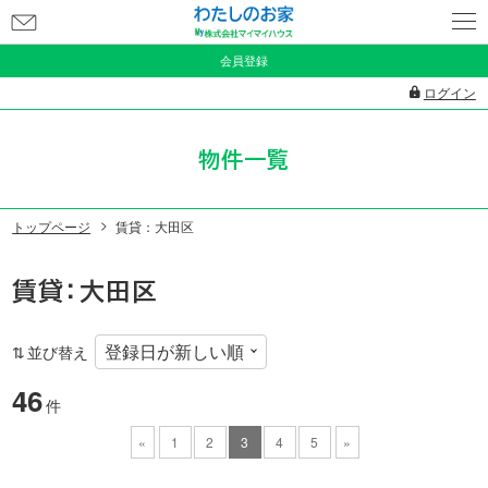
お
問
会員登録
い
ログイン
合
わ
物件一覧
せ
トップページ
賃貸：大田区
賃貸：大田区
並び替え
46
件
«
1
2
3
4
5
»