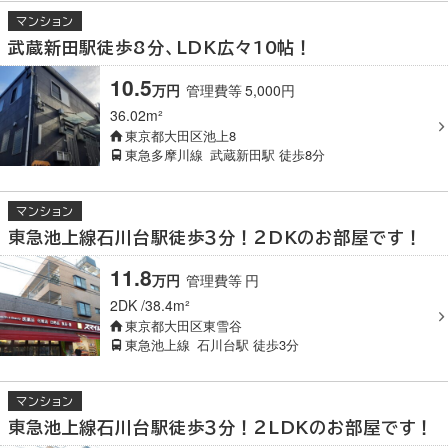
マンション
武蔵新田駅徒歩8分、LDK広々10帖！
10.5
万円
管理費等
5,000
円
36.02m²
東京都大田区池上8
東急多摩川線
武蔵新田駅
徒歩8分
マンション
東急池上線石川台駅徒歩３分！２DKのお部屋です！
11.8
万円
管理費等
円
2DK
38.4m²
東京都大田区東雪谷
東急池上線
石川台駅
徒歩3分
マンション
東急池上線石川台駅徒歩３分！２LDKのお部屋です！