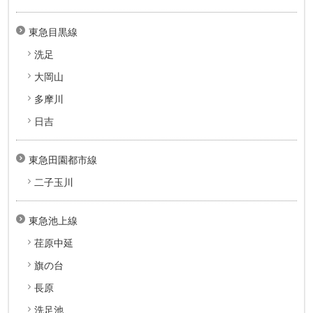
東急目黒線
洗足
大岡山
多摩川
日吉
東急田園都市線
二子玉川
東急池上線
荏原中延
旗の台
長原
洗足池