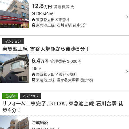
12.8
万円
管理費等
円
2LDK
49m²
東京都大田区東雪谷
東急池上線
石川台駅
徒歩3分
マンション
東急池上線 雪谷大塚駅から徒歩５分！
6.4
万円
管理費等
3,000
円
19m²
東京都大田区雪谷大塚町
東急池上線
雪が谷大塚駅
徒歩5分
成約済
マンション
リフォーム工事完了、3LDK、東急池上線 石川台駅 徒
歩４分！
ご成約済