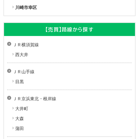
川崎市幸区
【売買】路線から探す
ＪＲ横須賀線
西大井
ＪＲ山手線
目黒
ＪＲ京浜東北・根岸線
大井町
大森
蒲田