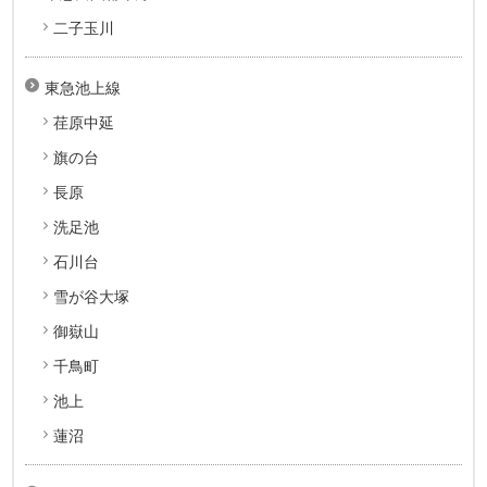
二子玉川
東急池上線
荏原中延
旗の台
長原
洗足池
石川台
雪が谷大塚
御嶽山
千鳥町
池上
蓮沼