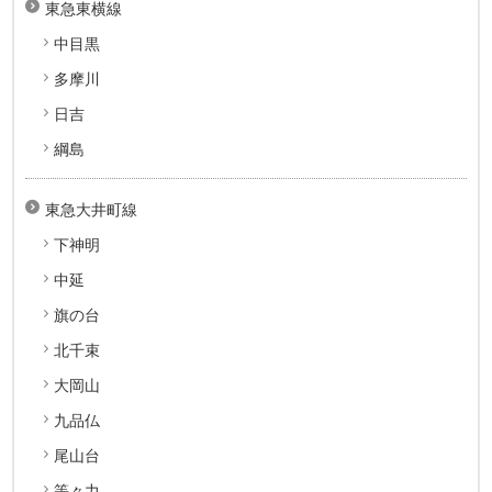
東急東横線
中目黒
多摩川
日吉
綱島
東急大井町線
下神明
中延
旗の台
北千束
大岡山
九品仏
尾山台
等々力