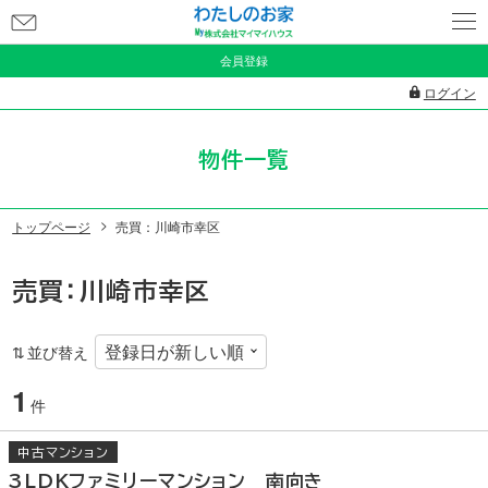
お
問
会員登録
い
ログイン
合
わ
物件一覧
せ
トップページ
売買：川崎市幸区
売買：川崎市幸区
並び替え
1
件
中古マンション
3LDKファミリーマンション 南向き