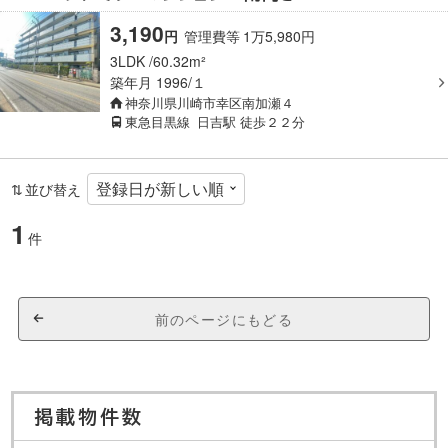
3,190
円
管理費等
1
万
5,980
円
3LDK
60.32m²
築年月
1996/１
神奈川県川崎市幸区南加瀬４
東急目黒線
日吉駅
徒歩２２分
並び替え
1
件
前のページにもどる
掲載物件数