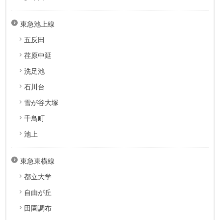
東急池上線
五反田
荏原中延
洗足池
石川台
雪が谷大塚
千鳥町
池上
東急東横線
都立大学
自由が丘
田園調布