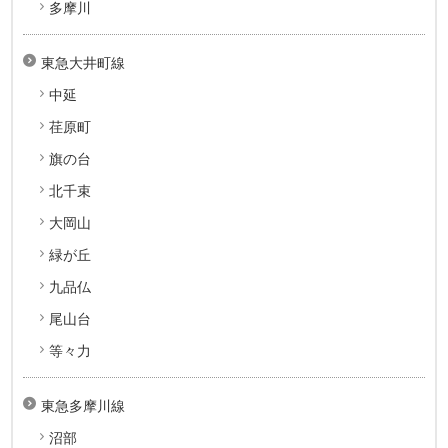
多摩川
東急大井町線
中延
荏原町
旗の台
北千束
大岡山
緑が丘
九品仏
尾山台
等々力
東急多摩川線
沼部