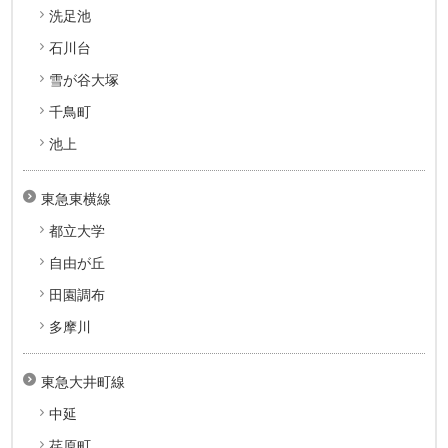
洗足池
石川台
雪が谷大塚
千鳥町
池上
東急東横線
都立大学
自由が丘
田園調布
多摩川
東急大井町線
中延
荏原町