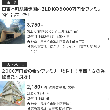
中古戸建
日吉本町駅徒歩圏内３LDKの3000万円台ファミリー
物件出ました!!
3,750
円
3LDK
建物80.05m² 土地92.71m²
築年月
1982年1月（築44年）
神奈川県横浜市港北区日吉本町６丁目
横浜市営地下鉄グリーンライン
日吉本町駅
徒歩
９分
中古マンション
2000万円台の希少ファミリー物件！！南西向きの為、
陽当たり良好！
2,180
万
円
管理費等
8,130
円
3LDK
61.6m²
築年月
1981/5
神奈川県横浜市港北区箕輪２
東急東横線
日吉駅
徒歩17分