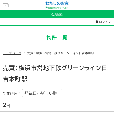
お
問
会員登録
い
ログイン
合
わ
物件一覧
せ
トップページ
売買：横浜市営地下鉄グリーンライン日吉本町駅
売買：横浜市営地下鉄グリーンライン日
吉本町駅
並び替え
2
件