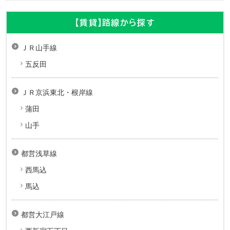
【賃貸】路線から探す
ＪＲ山手線
五反田
ＪＲ京浜東北・根岸線
蒲田
山手
都営浅草線
西馬込
馬込
都営大江戸線