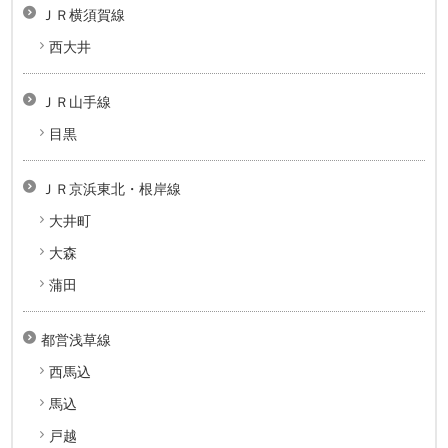
ＪＲ横須賀線
西大井
ＪＲ山手線
目黒
ＪＲ京浜東北・根岸線
大井町
大森
蒲田
都営浅草線
西馬込
馬込
戸越