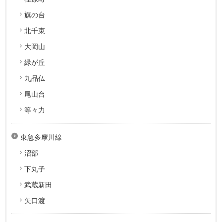
旗の台
北千束
大岡山
緑が丘
九品仏
尾山台
等々力
東急多摩川線
沼部
下丸子
武蔵新田
矢口渡