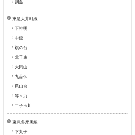
綱島
東急大井町線
下神明
中延
旗の台
北千束
大岡山
九品仏
尾山台
等々力
二子玉川
東急多摩川線
下丸子