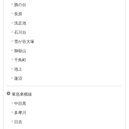
旗の台
長原
洗足池
石川台
雪が谷大塚
御嶽山
千鳥町
池上
蓮沼
東急東横線
中目黒
多摩川
日吉