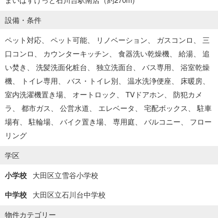
設備・条件
ペット対応
ペット可能
リノベーション
ガスコンロ
三
口コンロ
カウンターキッチン
食器洗い乾燥機
給湯
追
い焚き
洗髪洗面化粧台
独立洗面台
バス専用
浴室乾燥
機
トイレ専用
バス・トイレ別
温水洗浄便座
床暖房
室内洗濯機置き場
オートロック
TVドアホン
防犯カメ
ラ
都市ガス
公営水道
エレベータ
宅配ボックス
駐車
場有
駐輪場
バイク置き場
専用庭
バルコニー
フロー
リング
学区
小学校
大田区立雪谷小学校
中学校
大田区立石川台中学校
物件カテゴリー