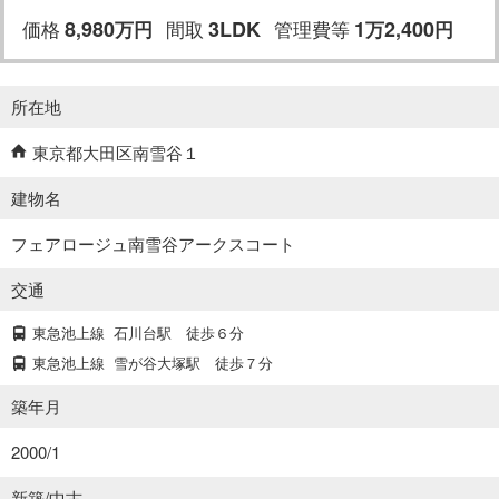
価格
8,980
間取
3LDK
管理費等
1
2,400
万
円
万
円
所在地
東京都大田区南雪谷１
建物名
フェアロージュ南雪谷アークスコート
交通
東急池上線
石川台駅
徒歩６分
東急池上線
雪が谷大塚駅
徒歩７分
築年月
2000/1
新築/中古