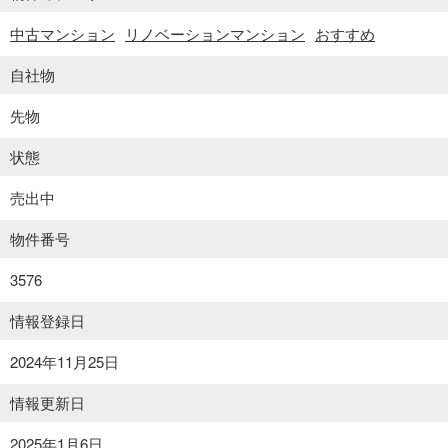
中古マンション
リノベーションマンション
おすすめ
自社物
先物
状態
売出中
物件番号
3576
情報登録日
location_on
2024年11月25日
情報更新日
2025年1月6日