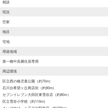
相談
現況
空家
地目
宅地
用途地域
第一種中高層住居専用
周辺環境
区立西の橋児童公園（約70m)
石川台希望ヶ丘商店街（約90m)
セブンイレブン大田区東雪谷店（約80m）
区立雪谷小学校（約110m)
まいばすけっと石川台駅南店（約270m)