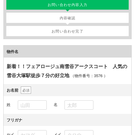
お問い合わせ内容入力
内容確認
domain
お問い合わせ完了
物件名
新着！！フェアロージュ南雪谷アークスコート 人気の
雪谷大塚駅徒歩７分の好立地
（物件番号：3576
）
お名前
必須
姓
名
フリガナ
セイ
メイ