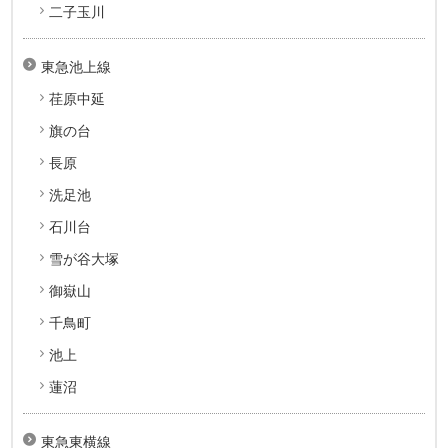
二子玉川
東急池上線
荏原中延
旗の台
長原
洗足池
石川台
雪が谷大塚
御嶽山
千鳥町
池上
蓮沼
東急東横線