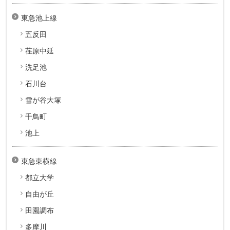
東急池上線
五反田
荏原中延
洗足池
石川台
雪が谷大塚
千鳥町
池上
東急東横線
都立大学
自由が丘
田園調布
多摩川