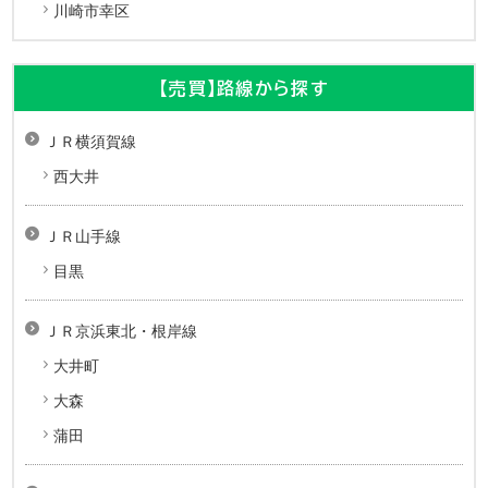
川崎市幸区
【売買】路線から探す
ＪＲ横須賀線
西大井
ＪＲ山手線
目黒
ＪＲ京浜東北・根岸線
大井町
大森
蒲田