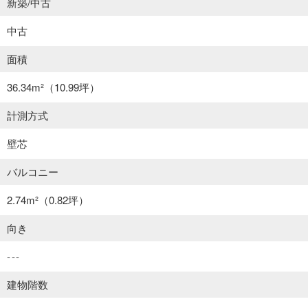
新築/中古
中古
面積
36.34m²
（10.99坪）
計測方式
壁芯
バルコニー
2.74m²
（0.82坪）
向き
---
建物階数