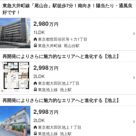
東急大井町線「尾山台」駅徒歩7分！南向き！陽当たり・通風良
好です！
2,980
万
円
1LDK
東京都世田谷区等々力1丁目
東急大井町線
尾山台駅
再開発によりさらに魅力的なエリアへと進化する【池上】
2,998
万
円
2LDK
東京都大田区池上7丁目
東急池上線
池上駅
再開発によりさらに魅力的なエリアへと進化する【池上】
2,998
万
円
2LDK
東京都大田区池上７丁目
東急池上線
池上駅