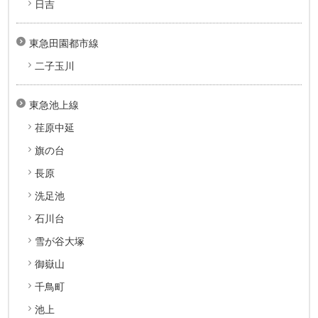
日吉
東急田園都市線
二子玉川
東急池上線
荏原中延
旗の台
長原
洗足池
石川台
雪が谷大塚
御嶽山
千鳥町
池上