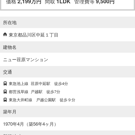
価格
2,199
間取
1LDK
管理費等
9,500
万
円
円
所在地
東京都品川区中延１丁目
建物名
ニュー荏原マンション
交通
東急池上線
荏原中延駅
徒歩4分
都営浅草線
戸越駅
徒歩7分
東急大井町線 戸越公園駅 徒歩９分
築年月
1970年4月（築56年4ヶ月）