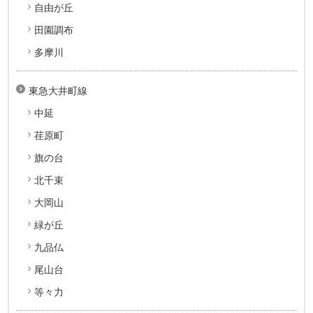
自由が丘
田園調布
多摩川
東急大井町線
中延
荏原町
旗の台
北千束
大岡山
緑が丘
九品仏
尾山台
等々力