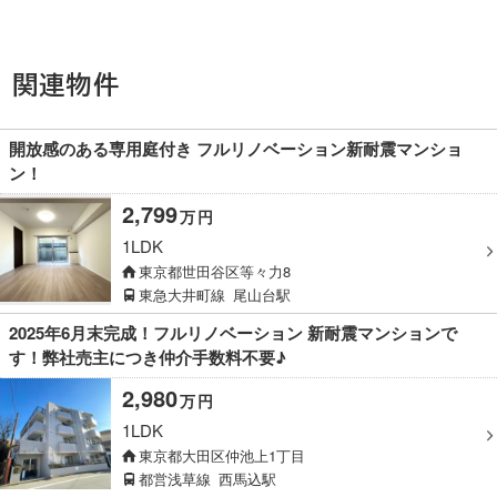
関連物件
開放感のある専用庭付き フルリノベーション新耐震マンショ
ン！
2,799
万
円
1LDK
東京都世田谷区等々力8
東急大井町線
尾山台駅
2025年6月末完成！フルリノベーション 新耐震マンションで
す！弊社売主につき仲介手数料不要♪
2,980
万
円
1LDK
東京都大田区仲池上1丁目
都営浅草線
西馬込駅