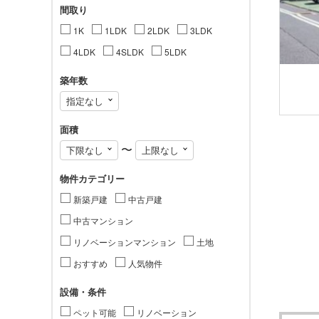
間取り
1K
1LDK
2LDK
3LDK
4LDK
4SLDK
5LDK
築年数
面積
〜
物件カテゴリー
新築戸建
中古戸建
中古マンション
リノベーションマンション
土地
おすすめ
人気物件
設備・条件
ペット可能
リノベーション