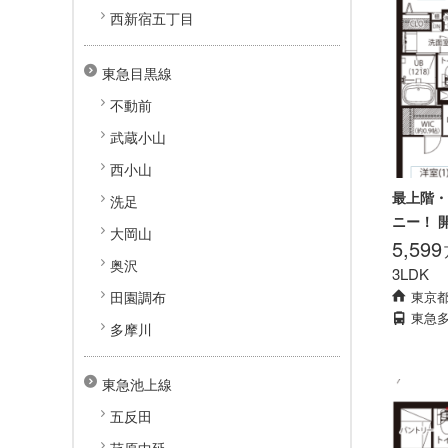
西新宿五丁目
東急目黒線
不動前
武蔵小山
西小山
最上階・
洗足
ニー！ 
大岡山
5,599
奥沢
3LDK
東京都
田園調布
東急
多摩川
東急池上線
五反田