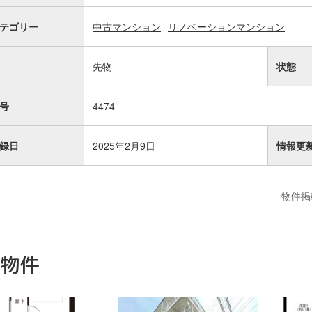
テゴリー
中古マンション
リノベーションマンション
先物
状態
号
4474
録日
2025年2月9日
情報更
物件掲
連物件