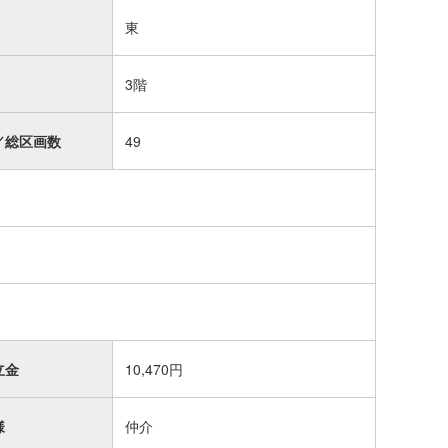
東
3階
／総区画数
49
立金
10,470円
様
仲介