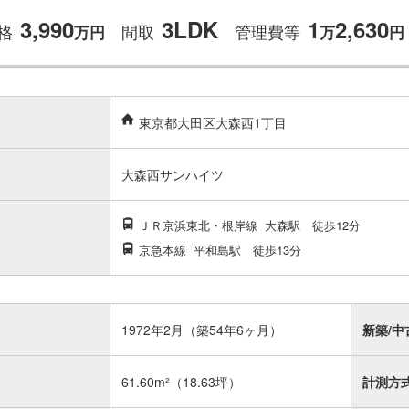
3,990
3LDK
1
2,630
格
間取
管理費等
万
円
万
円
東京都大田区大森西1丁目
大森西サンハイツ
ＪＲ京浜東北・根岸線
大森駅
徒歩12分
京急本線
平和島駅
徒歩13分
1972年2月（築54年6ヶ月）
新築/中
61.60m²
（18.63坪）
計測方