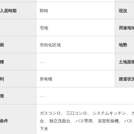
入居時期
即時
現況
宅地
用途地
画
市街化区域
地勢
積
---
土地面
利
所有権
接道状
境
---
ガスコンロ
三口コンロ
システムキッチン
条件
台
独立洗面台
バス専用
浴室乾燥機
バス
下水