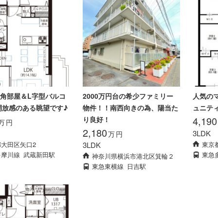
角部屋＆L字型バルコ
2000万円台の希少ファミリー
人気の
開放感のある眺望です♪
物件！！南西向きの為、陽当た
ュニテ
4,190
り良好！
万
円
2,180
3LDK
万
円
大田区矢口2
3LDK
東京
多摩川線
武蔵新田駅
東急
神奈川県横浜市港北区箕輪２
東急東横線
日吉駅