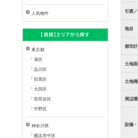
引渡／
人気物件
地目
【賃貸】エリアから探す
都市計
東京都
港区
土地面
品川区
目黒区
土地権
大田区
周辺環
世田谷区
中野区
設備・
神奈川県
横浜市中区