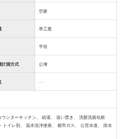
空家
域
準工業
平坦
積計測方式
公簿
況
---
カウンターキッチン
給湯
追い焚き
洗髪洗面化粧
・トイレ別
温水洗浄便座
都市ガス
公営水道
排水