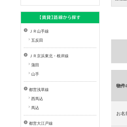
【賃貸】路線から探す
ＪＲ山手線
五反田
ＪＲ京浜東北・根岸線
蒲田
山手
物件
都営浅草線
西馬込
馬込
お名
都営大江戸線