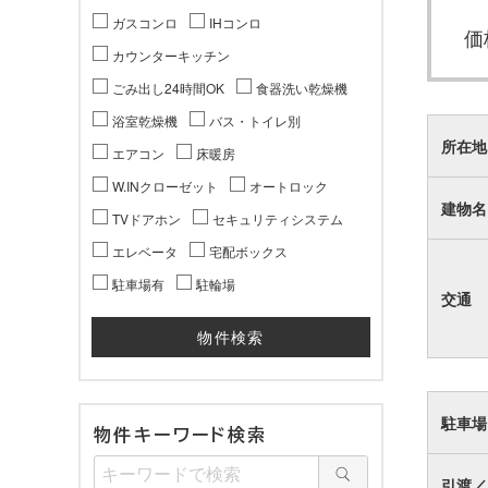
ガスコンロ
IHコンロ
価
カウンターキッチン
ごみ出し24時間OK
食器洗い乾燥機
浴室乾燥機
バス・トイレ別
所在地
エアコン
床暖房
W.INクローゼット
オートロック
建物名
TVドアホン
セキュリティシステム
エレベータ
宅配ボックス
駐車場有
駐輪場
交通
駐車場
物件キーワード検索
引渡／