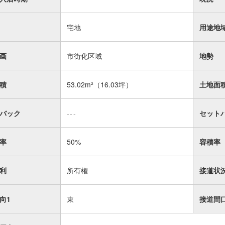
宅地
用途地
画
市街化区域
地勢
積
53.02m²
（16.03坪）
土地面
バック
---
セット
率
50%
容積率
利
所有権
接道状
向1
東
接道間