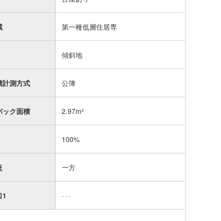
域
第一種低層住居専
傾斜地
積計測方式
公簿
バック面積
2.97m²
100%
況
一方
口1
---