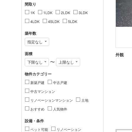
間取り
1K
1LDK
2LDK
3LDK
4LDK
4SLDK
5LDK
築年数
面積
外観
〜
物件カテゴリー
新築戸建
中古戸建
中古マンション
リノベーションマンション
土地
おすすめ
人気物件
設備・条件
ペット可能
リノベーション