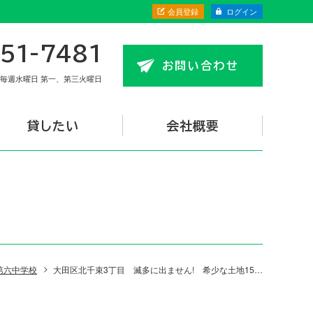
会員登録
ログイン
51-7481
お問い合わせ
毎週水曜日 第一、第三火曜日
貸したい
会社概要
第六中学校
大田区北千束3丁目 滅多に出ません! 希少な土地15坪（古家付き）