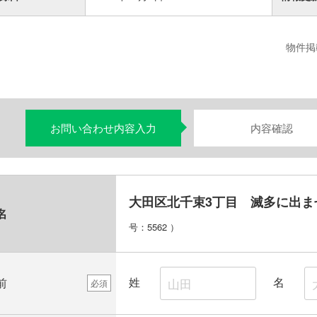
物件掲
お問い合わせ内容入力
内容確認
大田区北千束3丁目 滅多に出ま
名
号：5562
）
姓
名
前
必須