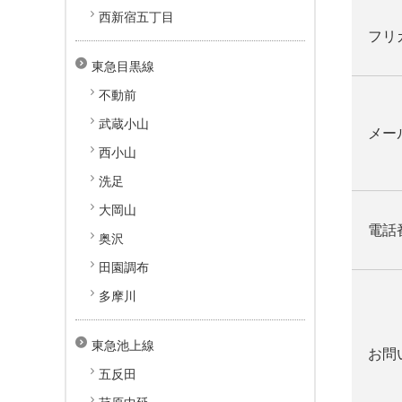
西新宿五丁目
フリ
東急目黒線
不動前
武蔵小山
メー
西小山
洗足
大岡山
電話
奥沢
田園調布
多摩川
東急池上線
お問
五反田