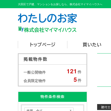
大田区で戸建、マンションをお探しなら、株式会社マイマイハウスへ
トップページ
買いたい
掲載物件数
121
件
一般公開物件
5
件
会員限定物件
物件条件検索
建付土