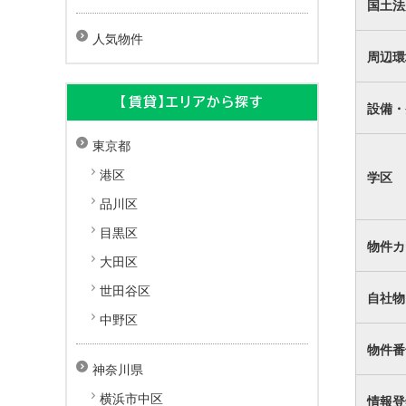
国土法
人気物件
周辺環
【賃貸】エリアから探す
設備・
東京都
港区
学区
品川区
目黒区
物件カ
大田区
世田谷区
自社物
中野区
物件番
神奈川県
横浜市中区
情報登