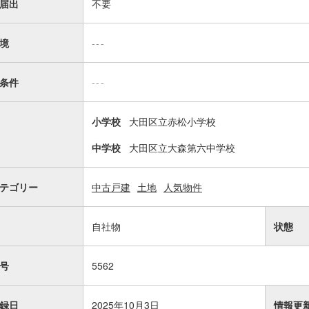
届出
不要
境
---
条件
---
小学校
大田区立赤松小学校
中学校
大田区立大森第六中学校
テゴリー
中古戸建
土地
人気物件
自社物
状態
号
5562
録日
2025年10月3日
情報更