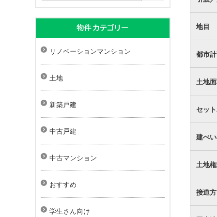
地目
物件カテゴリー
リノベーションマンション
都市計
土地
土地面
新築戸建
セット
中古戸建
建ぺい
中古マンション
土地権
おすすめ
接道方
学生さん向け