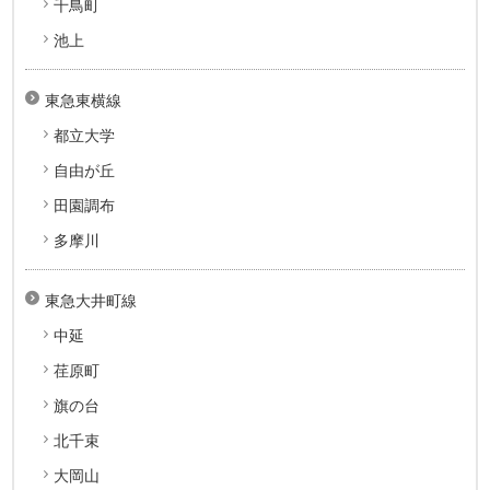
千鳥町
池上
東急東横線
都立大学
自由が丘
田園調布
多摩川
東急大井町線
中延
荏原町
旗の台
北千束
大岡山