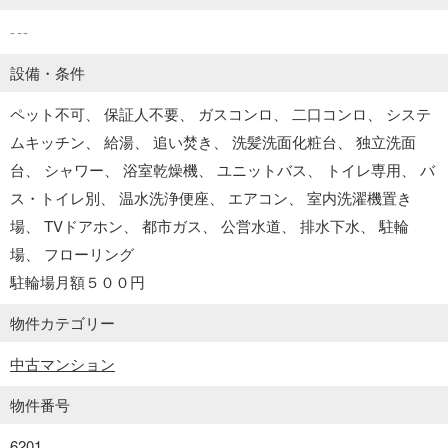
---
設備・条件
ペット不可
保証人不要
ガスコンロ
二口コンロ
システ
ムキッチン
給湯
追い焚き
洗髪洗面化粧台
独立洗面
台
シャワー
浴室乾燥機
ユニットバス
トイレ専用
バ
ス・トイレ別
温水洗浄便座
エアコン
室内洗濯機置き
場
TVドアホン
都市ガス
公営水道
排水下水
駐輪
場
フローリング
駐輪場月額５００円
物件カテゴリー
中古マンション
物件番号
6201