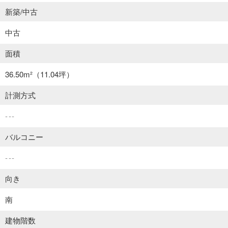
新築/中古
中古
面積
36.50m²
（11.04坪）
計測方式
---
バルコニー
---
向き
南
建物階数