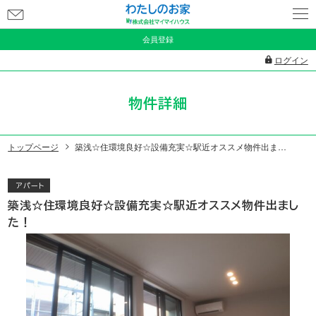
お
問
会員登録
い
ログイン
合
わ
物件詳細
せ
トップページ
築浅☆住環境良好☆設備充実☆駅近オススメ物件出ました！
アパート
築浅☆住環境良好☆設備充実☆駅近オススメ物件出まし
た！