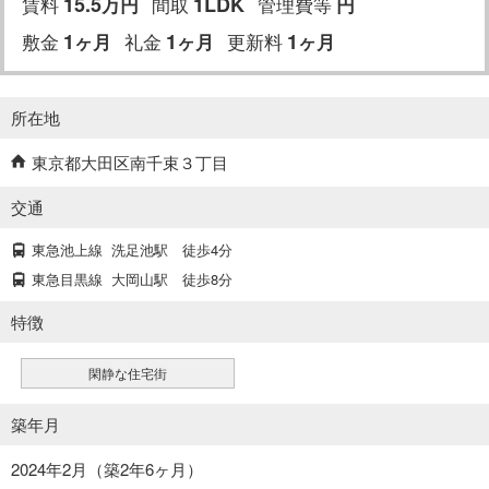
賃料
15.5
間取
1LDK
管理費等
万円
円
敷金
1
礼金
1
更新料
1
ヶ月
ヶ月
ヶ月
所在地
東京都大田区南千束３丁目
交通
東急池上線
洗足池駅
徒歩4分
東急目黒線
大岡山駅
徒歩8分
特徴
閑静な住宅街
築年月
2024年2月（築2年6ヶ月）