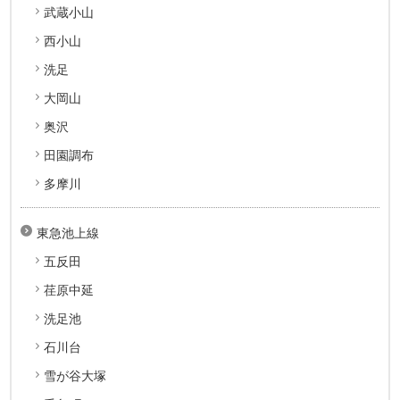
武蔵小山
西小山
洗足
大岡山
奥沢
田園調布
多摩川
東急池上線
五反田
荏原中延
洗足池
石川台
雪が谷大塚