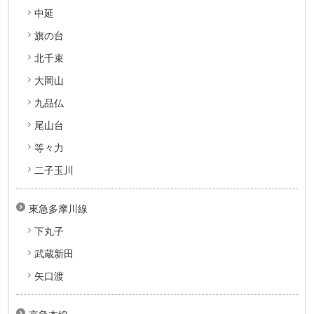
中延
旗の台
北千束
大岡山
九品仏
尾山台
等々力
二子玉川
東急多摩川線
下丸子
武蔵新田
矢口渡