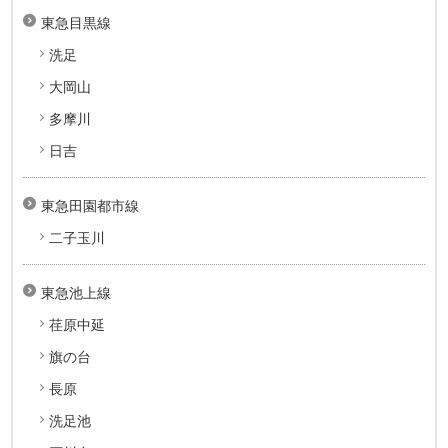
東急目黒線
洗足
大岡山
多摩川
日吉
東急田園都市線
二子玉川
東急池上線
荏原中延
旗の台
長原
洗足池