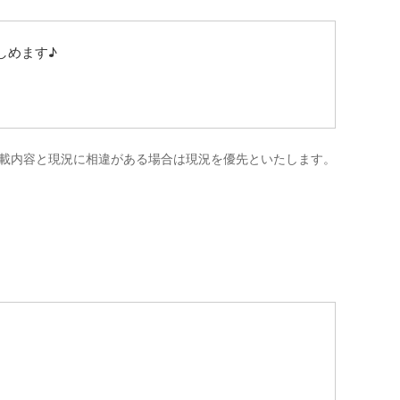
しめます♪
載内容と現況に相違がある場合は現況を優先といたします。
Leaflet
|
©
OpenStreetMap
contributors