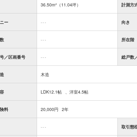
36.50m²
（11.04坪）
計測方
ニー
---
向き
数
---
所在階
号／区画番号
---
総戸数
造
木造
容
LDK12.1帖
洋室4.5帖
険料
20,000円
2年
---
取引態