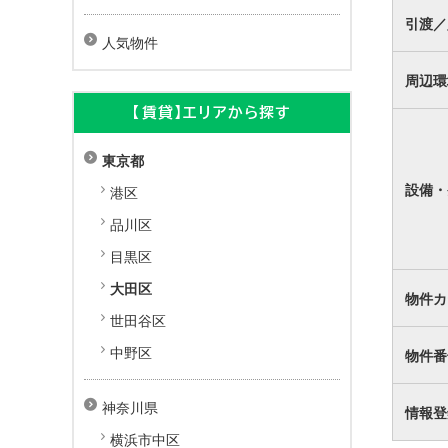
引渡／
人気物件
周辺環
【賃貸】エリアから探す
東京都
設備・
港区
品川区
目黒区
大田区
物件カ
世田谷区
中野区
物件番
神奈川県
情報登
横浜市中区