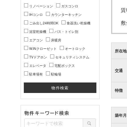
リノベーション
ガスコンロ
賃
IHコンロ
カウンターキッチン
敷
ごみ出し24時間OK
食器洗い乾燥機
浴室乾燥機
バス・トイレ別
エアコン
床暖房
W.INクローゼット
オートロック
所在地
TVドアホン
セキュリティシステム
エレベータ
宅配ボックス
交通
駐車場有
駐輪場
特徴
物件キーワード検索
築年月