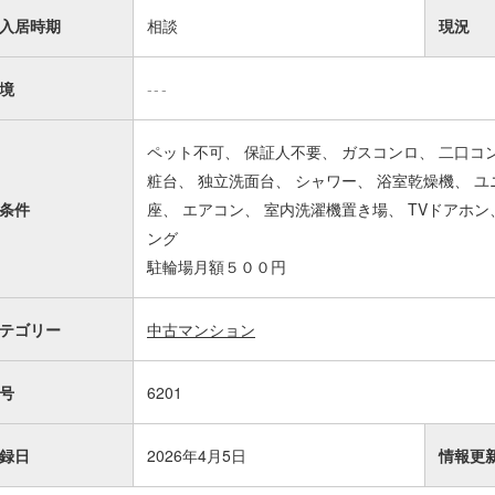
入居時期
相談
現況
境
---
ペット不可
保証人不要
ガスコンロ
二口コ
粧台
独立洗面台
シャワー
浴室乾燥機
ユ
条件
座
エアコン
室内洗濯機置き場
TVドアホン
ング
駐輪場月額５００円
テゴリー
中古マンション
号
6201
録日
2026年4月5日
情報更