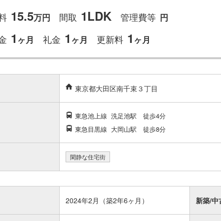
15.5
1LDK
料
間取
管理費等
万円
円
1
1
1
金
礼金
更新料
ヶ月
ヶ月
ヶ月
東京都大田区南千束３丁目
東急池上線
洗足池駅
徒歩4分
東急目黒線
大岡山駅
徒歩8分
閑静な住宅街
2024年2月（築2年6ヶ月）
新築/中