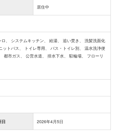
居住中
ンロ
システムキッチン
給湯
追い焚き
洗髪洗面化
ニットバス
トイレ専用
バス・トイレ別
温水洗浄便
都市ガス
公営水道
排水下水
駐輪場
フローリ
新日
2026年4月5日