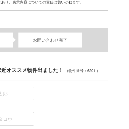
ものであり、表示内容についての責任は負いかねます。
location_on
お問い合わせ完了
駅近オススメ物件出ました！
（物件番号：6201
）