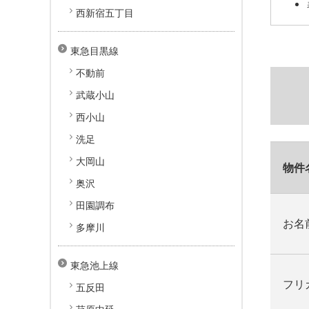
西新宿五丁目
東急目黒線
不動前
武蔵小山
西小山
洗足
大岡山
物件
奥沢
田園調布
お名
多摩川
東急池上線
フリ
五反田