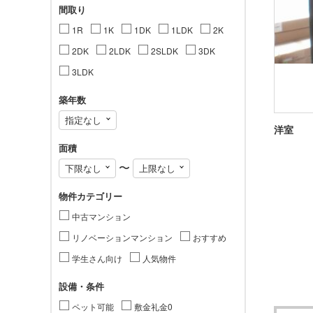
間取り
1R
1K
1DK
1LDK
2K
2DK
2LDK
2SLDK
3DK
3LDK
築年数
洋室
面積
〜
物件カテゴリー
中古マンション
リノベーションマンション
おすすめ
学生さん向け
人気物件
設備・条件
ペット可能
敷金礼金0