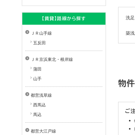
洗足
【賃貸】路線から探す
築浅
ＪＲ山手線
五反田
ＪＲ京浜東北・根岸線
蒲田
山手
物件
都営浅草線
+
西馬込
ご
−
馬込
都営大江戸線