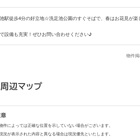
池駅徒歩4分の好立地☆洗足池公園のすぐそばで、春はお花見が楽
で設備も充実！ぜひお問い合わせください♪
domain
物件掲
周辺マップ
注意
物件によっては正確な位置を示していない場合がございます。
現況が表示された内容と異なる場合は現況優先といたします。