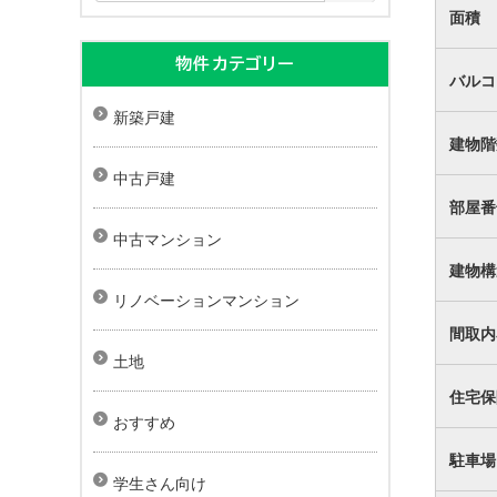
面積
物件カテゴリー
バルコ
新築戸建
建物階
中古戸建
部屋番
中古マンション
建物構
リノベーションマンション
間取内
土地
住宅保
おすすめ
駐車場
学生さん向け