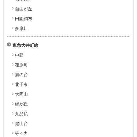
自由が丘
田園調布
多摩川
東急大井町線
中延
荏原町
旗の台
北千束
大岡山
緑が丘
九品仏
尾山台
等々力