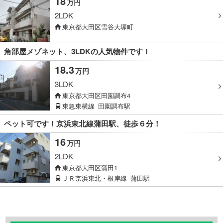
18
万円
2LDK
東京都大田区雪谷大塚町
角部屋メゾネット、3LDKの人気物件です！
18.3
万円
3LDK
東京都大田区田園調布4
東急東横線
田園調布駅
ペット可です！京浜東北線蒲田駅、徒歩６分！
16
万円
2LDK
東京都大田区蒲田1
ＪＲ京浜東北・根岸線
蒲田駅