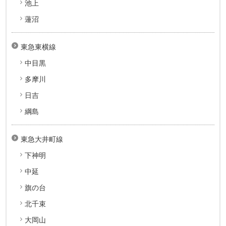
池上
蓮沼
東急東横線
中目黒
多摩川
日吉
綱島
東急大井町線
下神明
中延
旗の台
北千束
大岡山