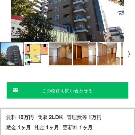
この物件を問い合わせる
賃料
18
間取
2LDK
管理費等
1
万円
万
円
敷金
1
礼金
1
更新料
1
ヶ月
ヶ月
ヶ月