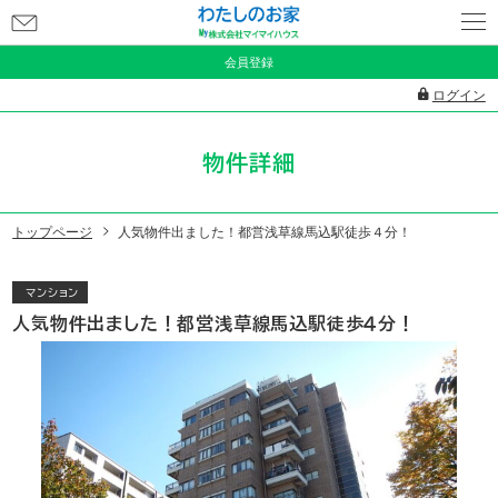
お
問
会員登録
い
ログイン
合
わ
物件詳細
せ
トップページ
人気物件出ました！都営浅草線馬込駅徒歩４分！
マンション
人気物件出ました！都営浅草線馬込駅徒歩４分！