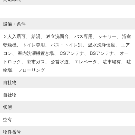
---
設備・条件
２人入居可
給湯
独立洗面台
バス専用
シャワー
浴室
乾燥機
トイレ専用
バス・トイレ別
温水洗浄便座
エア
コン
室内洗濯機置き場
CSアンテナ
BSアンテナ
オー
トロック
都市ガス
公営水道
エレベータ
駐車場有
駐
輪場
フローリング
自社物
自社物
状態
空有
物件番号