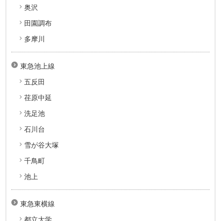
奥沢
田園調布
多摩川
東急池上線
五反田
荏原中延
洗足池
石川台
雪が谷大塚
千鳥町
池上
東急東横線
都立大学