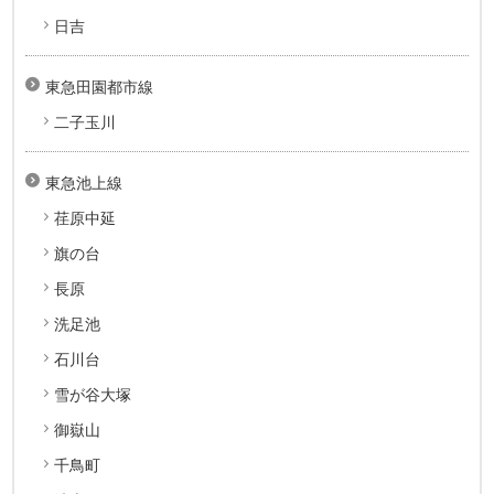
日吉
東急田園都市線
二子玉川
東急池上線
荏原中延
旗の台
長原
洗足池
石川台
雪が谷大塚
御嶽山
千鳥町