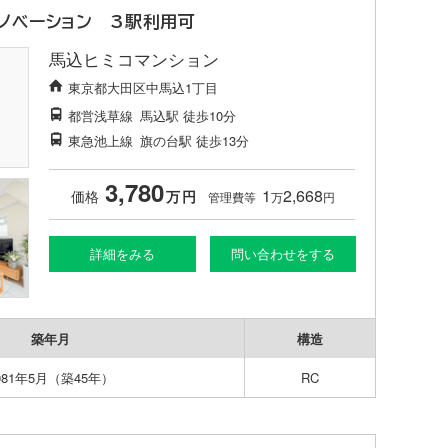
ノベーション 3駅利用可
馬込ヒミコマンション
東京都大田区中馬込1丁目
都営浅草線
馬込駅
徒歩10分
東急池上線
旗の台駅
徒歩13分
3,780
1
2,668
価格
万
円
管理費等
万
円
詳細をみる
問い合わせをする
築年月
構造
981年5月（築45年）
RC