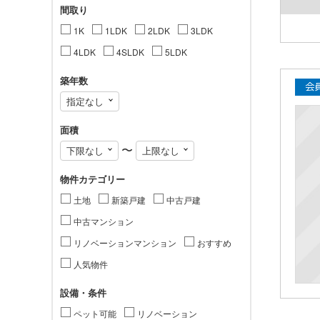
間取り
1K
1LDK
2LDK
3LDK
4LDK
4SLDK
5LDK
築年数
会
面積
〜
物件カテゴリー
土地
新築戸建
中古戸建
中古マンション
リノベーションマンション
おすすめ
人気物件
設備・条件
ペット可能
リノベーション