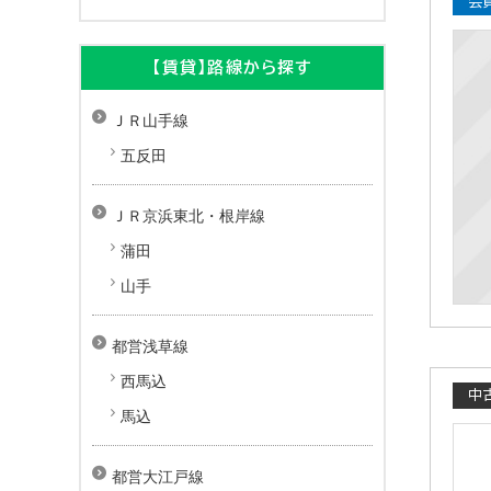
会
【賃貸】路線から探す
ＪＲ山手線
五反田
ＪＲ京浜東北・根岸線
蒲田
山手
都営浅草線
西馬込
中
馬込
都営大江戸線