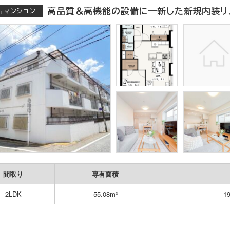
高品質＆高機能の設備に一新した新規内装リ
古マンション
間取り
専有面積
2LDK
55.08m²
1