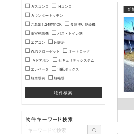
ガスコンロ
IHコンロ
新
カウンターキッチン
ごみ出し24時間OK
食器洗い乾燥機
浴室乾燥機
バス・トイレ別
エアコン
床暖房
W.INクローゼット
オートロック
TVドアホン
セキュリティシステム
エレベータ
宅配ボックス
駐車場有
駐輪場
物件キーワード検索