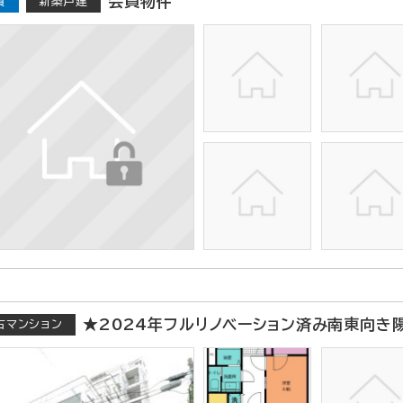
会員物件
員
新築戸建
★2024年フルリノベーション済み南東向き
古マンション