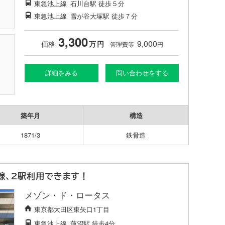
東急池上線
石川台駅
徒歩５分
東急池上線
雪が谷大塚駅
徒歩７分
3,300
9,000
価格
万
円
管理費等
円
詳細をみる
問い合わせをする
築年月
構造
1871/3
鉄骨造
線、2駅利用できます！
メゾン・ド・ロータス
東京都大田区東矢口1丁目
東急池上線
蓮沼駅
徒歩4分