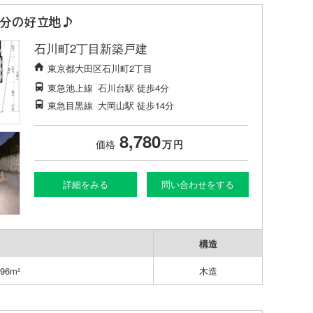
4分の好立地♪
石川町2丁目新築戸建
東京都大田区石川町2丁目
東急池上線
石川台駅
徒歩4分
東急目黒線
大岡山駅
徒歩14分
8,780
価格
万
円
詳細をみる
問い合わせをする
構造
96m²
木造