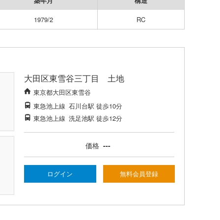
築年月
構造
1979/2
RC
大田区東雪谷三丁目 土地
東京都大田区東雪谷
東急池上線
石川台駅
徒歩10分
東急池上線
洗足池駅
徒歩12分
価格
---
ログイン
無料会員登録