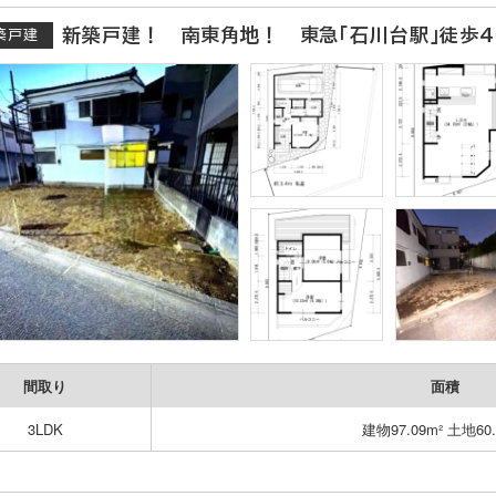
新築戸建！ 南東角地！ 東急「石川台駅」徒歩
築戸建
間取り
面積
3LDK
建物97.09m² 土地60.