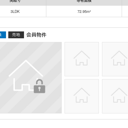
間取り
専有面積
3LDK
72.95m²
会員物件
員
売地