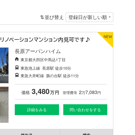
並び替え
ルリノベーションマンション内見可です♪
長原アーバンハイム
東京都大田区中馬込1丁目
東急池上線
長原駅
徒歩10分
東急大井町線
旗の台駅
徒歩11分
3,480
2
7,083
価格
万
円
管理費等
万
円
詳細をみる
問い合わせをする