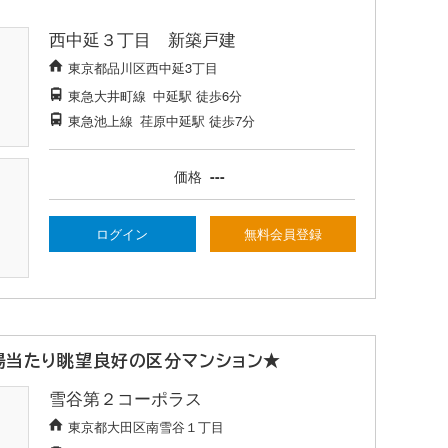
西中延３丁目 新築戸建
東京都品川区西中延3丁目
東急大井町線
中延駅
徒歩6分
東急池上線
荏原中延駅
徒歩7分
価格
---
ログイン
無料会員登録
陽当たり眺望良好の区分マンション★
雪谷第２コーポラス
東京都大田区南雪谷１丁目