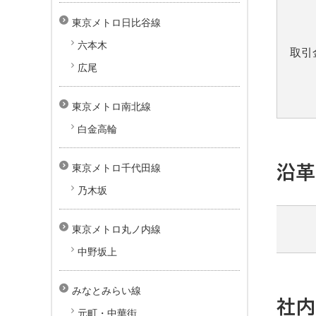
東京メトロ日比谷線
六本木
取引
広尾
東京メトロ南北線
白金高輪
東京メトロ千代田線
沿
乃木坂
東京メトロ丸ノ内線
中野坂上
お気軽にお越し下さい
い
みなとみらい線
社
元町・中華街