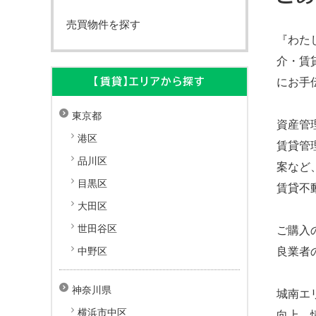
売買物件を探す
『わた
介・賃
にお手
【賃貸】エリアから探す
東京都
資産管
港区
賃貸管
品川区
案など
目黒区
賃貸不
大田区
世田谷区
ご購入
良業者
中野区
神奈川県
城南エ
横浜市中区
向上、