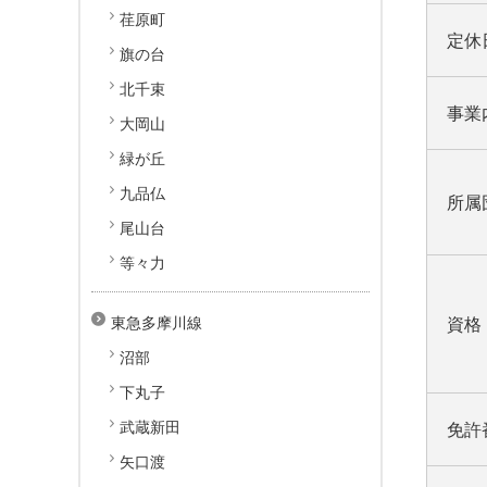
荏原町
定休
旗の台
北千束
事業
大岡山
緑が丘
九品仏
所属
尾山台
等々力
東急多摩川線
資格
沼部
下丸子
武蔵新田
免許
矢口渡