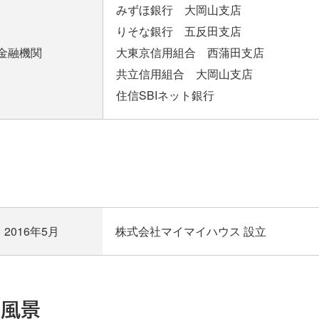
みずほ銀行 大岡山支店
りそな銀行 五反田支店
金融機関
大東京信用組合 西蒲田支店
共立信用組合 大岡山支店
住信SBIネット銀行
革
2016年5月
株式会社マイマイハウス 設立
お一人からご家族まで、お
売買物件、住宅ローン
らっしゃいませ！
部屋探しはお任せ下さい！
ご相談下さい！
内風景