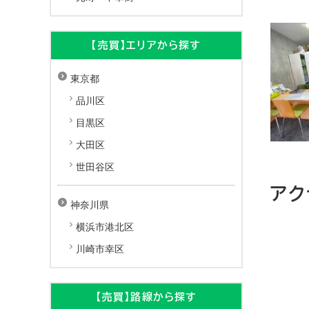
【売買】エリアから探す
東京都
品川区
目黒区
大田区
世田谷区
アク
神奈川県
横浜市港北区
+
川崎市幸区
−
【売買】路線から探す