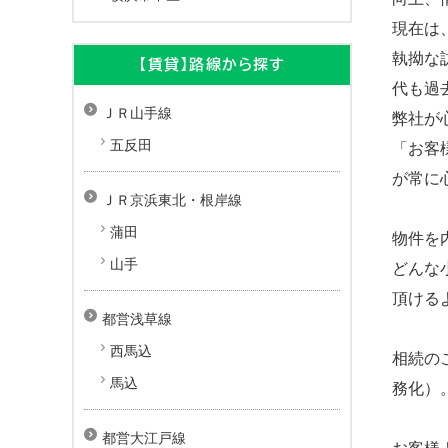
現在は
執拗な
【賃貸】路線から探す
代も過
ＪＲ山手線
弊社が
五反田
「お客
が常に
ＪＲ京浜東北・根岸線
蒲田
物件を
山手
どんな
頂ける
都営浅草線
西馬込
相続の
馬込
務化）
都営大江戸線
お客様