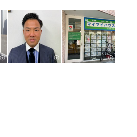
Leaflet
|
©
OpenStreetMap
contributors