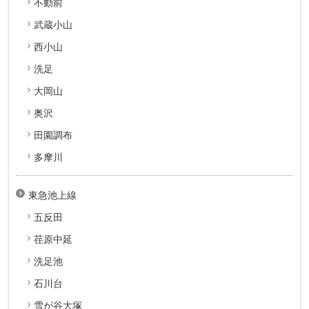
不動前
武蔵小山
西小山
洗足
大岡山
奥沢
田園調布
多摩川
東急池上線
五反田
荏原中延
洗足池
石川台
雪が谷大塚