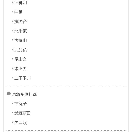
下神明
中延
旗の台
北千束
大岡山
九品仏
尾山台
等々力
二子玉川
東急多摩川線
下丸子
武蔵新田
矢口渡