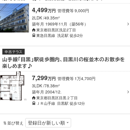
4,499
万
円
管理費等
9,000
円
2LDK
49.35m²
築年月
1969年11月（築56年）
東京都目黒区洗足2丁目
東急目黒線
洗足駅
徒歩2分
中古テラス
山手線「目黒」駅徒歩圏内、目黒川の桜並木のお散歩を
楽しめます♪
7,299
万
円
管理費等
1
万
4,700
円
3LDK
78.38m²
築年月
2004/12.
東京都目黒区目黒２丁目
ＪＲ山手線
目黒駅
徒歩12分
並び替え