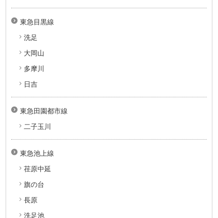
東急目黒線
洗足
大岡山
多摩川
日吉
東急田園都市線
二子玉川
東急池上線
荏原中延
旗の台
長原
洗足池