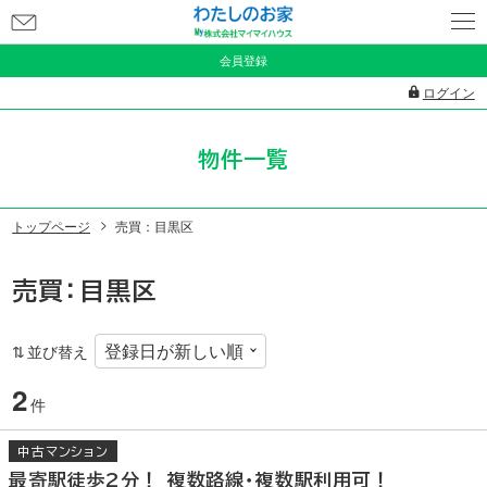
お
問
会員登録
い
ログイン
合
わ
物件一覧
せ
トップページ
売買：目黒区
売買：目黒区
並び替え
2
件
中古マンション
最寄駅徒歩2分！ 複数路線・複数駅利用可！