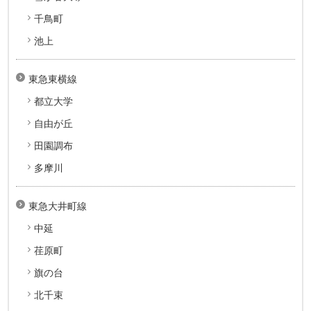
千鳥町
池上
東急東横線
都立大学
自由が丘
田園調布
多摩川
東急大井町線
中延
荏原町
旗の台
北千束