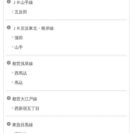
ＪＲ山手線
五反田
ＪＲ京浜東北・根岸線
蒲田
山手
都営浅草線
西馬込
馬込
都営大江戸線
西新宿五丁目
東急目黒線