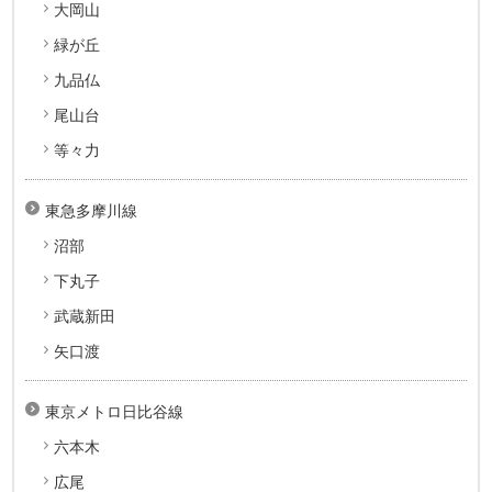
大岡山
緑が丘
九品仏
尾山台
等々力
東急多摩川線
沼部
下丸子
武蔵新田
矢口渡
東京メトロ日比谷線
六本木
広尾