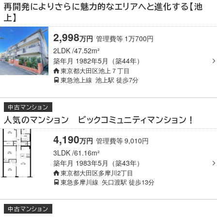
再開発によりさらに魅力的なエリアへと進化する【池
上】
2,998
万
円
管理費等
1
万
700
円
2LDK
47.52m²
築年月
1982年5月（築44年）
東京都大田区池上７丁目
東急池上線
池上駅
徒歩7分
中古マンション
人気のマンション ビックコミュニティマンション！
4,190
万
円
管理費等
9,010
円
3LDK
61.16m²
築年月
1983年5月（築43年）
東京都大田区多摩川2丁目
東急多摩川線
矢口渡駅
徒歩13分
中古マンション