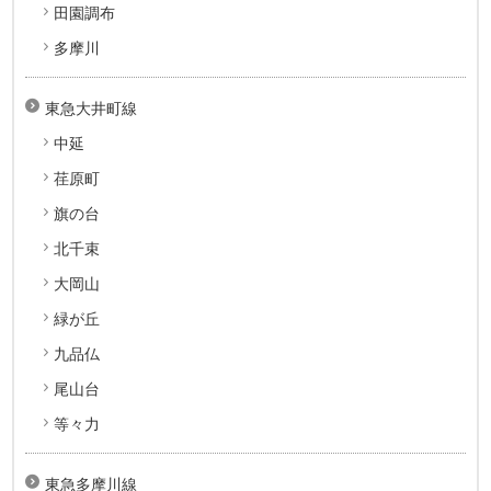
田園調布
多摩川
東急大井町線
中延
荏原町
旗の台
北千束
大岡山
緑が丘
九品仏
尾山台
等々力
東急多摩川線