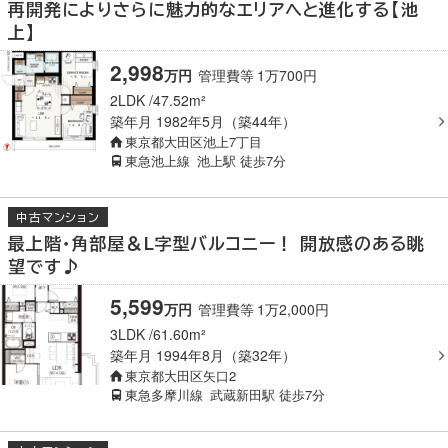
再開発によりさらに魅力的なエリアへと進化する【池
上】
2,998
万
円
管理費等
1
万
700
円
2LDK
47.52m²
築年月
1982年5月（築44年）
東京都大田区池上7丁目
東急池上線
池上駅
徒歩7分
中古マンション
最上階・角部屋＆L字型バルコニー！ 開放感のある眺
望です♪
5,599
万
円
管理費等
1
万
2,000
円
3LDK
61.60m²
築年月
1994年8月（築32年）
東京都大田区矢口2
東急多摩川線
武蔵新田駅
徒歩7分