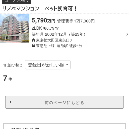
中古マンション
リノベマンション ペット飼育可！
5,790
万
円
管理費等
1
万
7,960
円
2LDK
60.79m²
築年月
2002年12月（築23年）
東京都大田区東矢口3
東急池上線
蓮沼駅
徒歩4分
並び替え
7
件
前のページにもどる