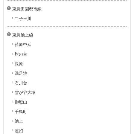
東急田園都市線
二子玉川
東急池上線
荏原中延
旗の台
長原
洗足池
石川台
雪が谷大塚
御嶽山
千鳥町
池上
蓮沼