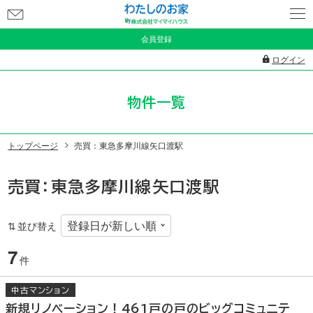
お
問
会員登録
い
ログイン
合
わ
物件一覧
せ
トップページ
売買：東急多摩川線矢口渡駅
売買：東急多摩川線矢口渡駅
並び替え
7
件
中古マンション
新規リノベーション！461戸の戸のビッグコミュニテ