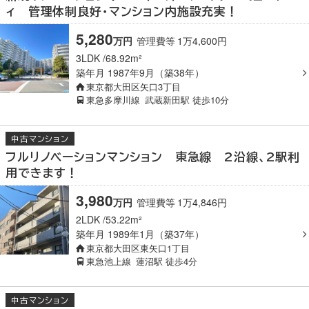
ィ 管理体制良好・マンション内施設充実！
5,280
万
円
管理費等
1
万
4,600
円
3LDK
68.92m²
築年月
1987年9月（築38年）
東京都大田区矢口3丁目
東急多摩川線
武蔵新田駅
徒歩10分
中古マンション
フルリノベーションマンション 東急線 2沿線、2駅利
用できます！
3,980
万
円
管理費等
1
万
4,846
円
2LDK
53.22m²
築年月
1989年1月（築37年）
東京都大田区東矢口1丁目
東急池上線
蓮沼駅
徒歩4分
中古マンション