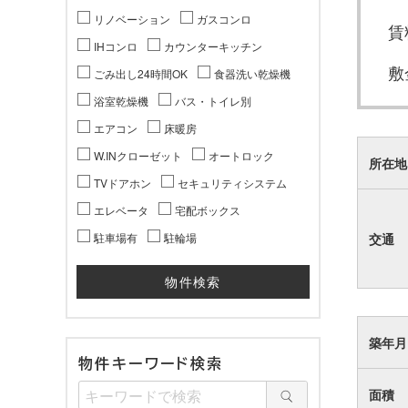
リノベーション
ガスコンロ
賃
IHコンロ
カウンターキッチン
敷
ごみ出し24時間OK
食器洗い乾燥機
浴室乾燥機
バス・トイレ別
エアコン
床暖房
W.INクローゼット
オートロック
所在地
TVドアホン
セキュリティシステム
エレベータ
宅配ボックス
駐車場有
駐輪場
交通
築年月
物件キーワード検索
面積