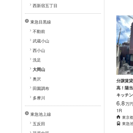
西新宿五丁目
東急目黒線
不動前
武蔵小山
西小山
洗足
大岡山
奥沢
分譲賃貸
高！陽当
田園調布
キッチン
多摩川
6.8
万
1R
東急池上線
東京
東急
五反田