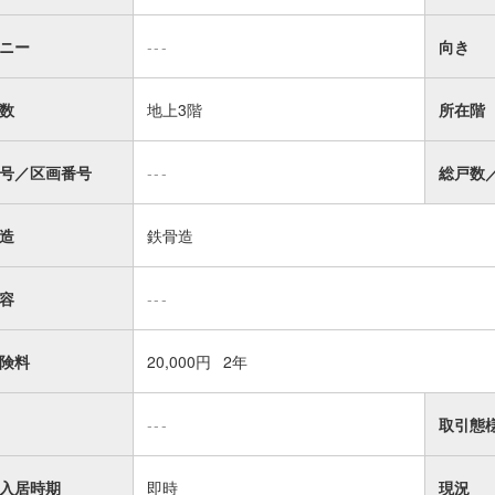
ニー
---
向き
数
地上3階
所在階
号／区画番号
---
総戸数
造
鉄骨造
容
---
険料
20,000円
2年
---
取引態
入居時期
即時
現況