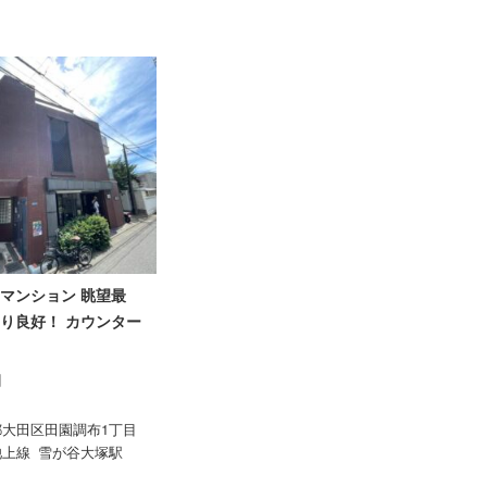
マンション 眺望最
り良好！ カウンター
円
都大田区田園調布1丁目
池上線
雪が谷大塚駅