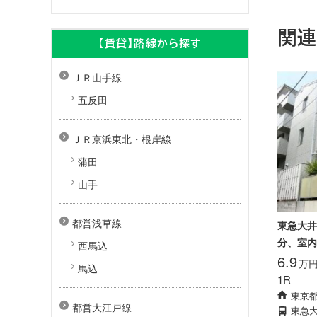
関
【賃貸】路線から探す
ＪＲ山手線
五反田
ＪＲ京浜東北・根岸線
蒲田
山手
都営浅草線
東急大井
分、室内
西馬込
6.9
万
馬込
1R
東京
都営大江戸線
東急