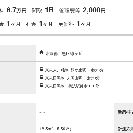
6.7
1R
2,000
料
間取
管理費等
万円
円
1
1
1
金
礼金
更新料
ヶ月
ヶ月
ヶ月
東京都目黒区緑ヶ丘
東急大井町線
緑が丘駅
徒歩3分
東急目黒線
大岡山駅
徒歩9分
東急目黒線 奥沢駅徒歩１１分
---
新築/中
18.5m²
（5.59坪）
計測方