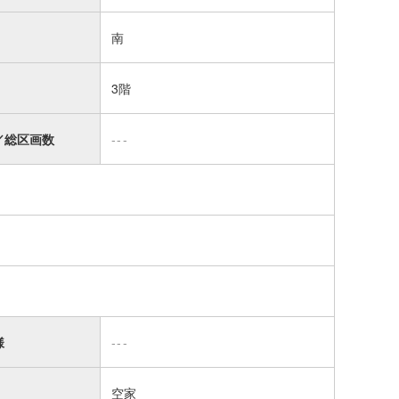
南
3階
／総区画数
---
様
---
空家