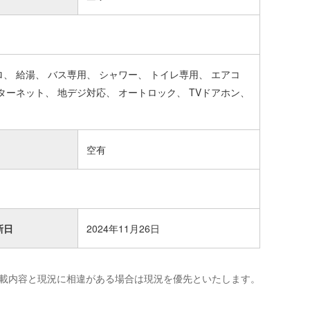
ロ
給湯
バス専用
シャワー
トイレ専用
エアコ
ターネット
地デジ対応
オートロック
TVドアホン
空有
新日
2024年11月26日
載内容と現況に相違がある場合は現況を優先といたします。