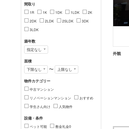
間取り
1R
1K
1DK
1LDK
2K
2DK
2LDK
2SLDK
3DK
3LDK
築年数
外観
面積
〜
物件カテゴリー
中古マンション
リノベーションマンション
おすすめ
学生さん向け
人気物件
設備・条件
ペット可能
敷金礼金0