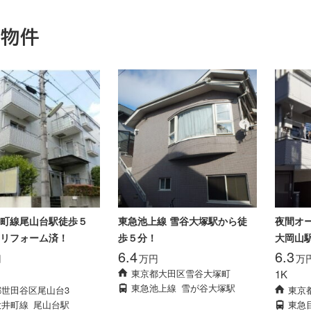
連物件
町線尾山台駅徒歩５
東急池上線 雪谷大塚駅から徒
夜間オ
リフォーム済！
歩５分！
大岡山
6.4
6.3
円
万円
万
東京都大田区雪谷大塚町
1K
東急池上線
雪が谷大塚駅
都世田谷区尾山台3
東京
大井町線
尾山台駅
東急