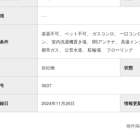
境
---
楽器不可
ペット不可
ガスコンロ
一口コン
条件
ン
室内洗濯機置き場
BSアンテナ
高速イン
都市ガス
公営水道
駐輪場
フローリング
自社物
状態
号
3637
録日
2024年11月26日
情報更
物件掲