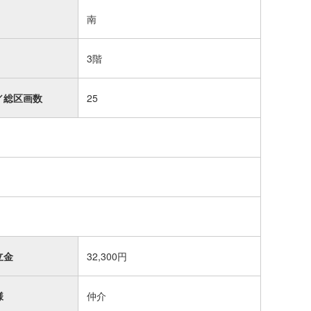
南
3階
／総区画数
25
立金
32,300円
様
仲介