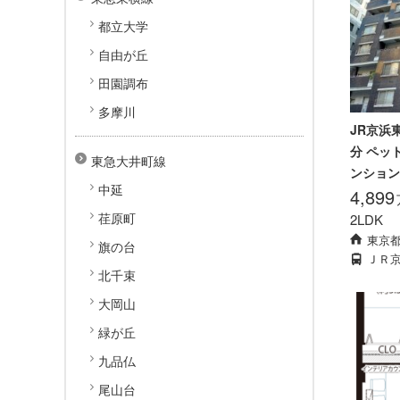
都立大学
自由が丘
田園調布
多摩川
JR京浜
分 ペッ
東急大井町線
ンション
中延
4,899
荏原町
2LDK
東京
旗の台
ＪＲ
北千束
大岡山
緑が丘
九品仏
尾山台