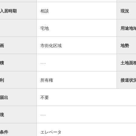
入居時期
相談
現況
宅地
用途地
画
市街化区域
地勢
積
---
土地面
利
所有権
接道状
届出
不要
境
---
条件
エレベータ