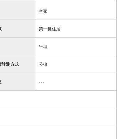
空家
域
第一種住居
平坦
積計測方式
公簿
況
---