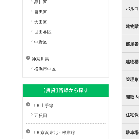
品川区
バルコ
目黒区
大田区
建物階
世田谷区
中野区
部屋番
神奈川県
建物構
横浜市中区
管理形
【賃貸】路線から探す
間取内
ＪＲ山手線
住宅保
五反田
駐車場
ＪＲ京浜東北・根岸線