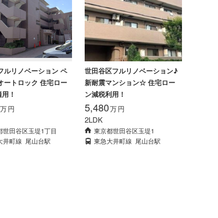
フルリノベーション ペ
世田谷区フルリノベーション♪
オートロック 住宅ロー
新耐震マンション☆ 住宅ロー
適用！
ン減税利用！
5,480
万
円
万
円
2LDK
都世田谷区玉堤1丁目
東京都世田谷区玉堤1
大井町線
尾山台駅
東急大井町線
尾山台駅