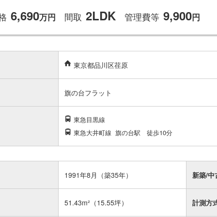
6,690
2LDK
9,900
格
間取
管理費等
万
円
円
東京都品川区荏原
旗の台フラット
東急目黒線
東急大井町線
旗の台駅
徒歩10分
1991年8月（築35年）
新築/中
51.43m²
（15.55坪）
計測方