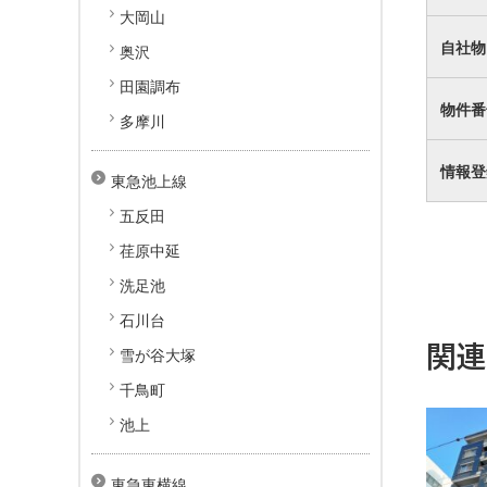
大岡山
自社物
奥沢
田園調布
物件番
多摩川
情報登
東急池上線
五反田
荏原中延
洗足池
石川台
関
雪が谷大塚
千鳥町
池上
東急東横線