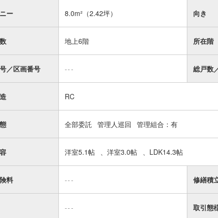
ニー
8.0m²
（2.42坪）
向き
数
地上6階
所在階
号／区画番号
---
総戸数
造
RC
態
全部委託
管理人巡回
管理組合：有
容
洋室5.1帖
洋室3.0帖
LDK14.3帖
険料
---
修繕積
---
取引態