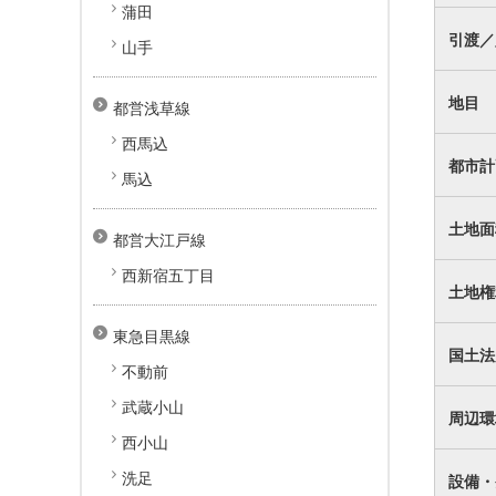
蒲田
引渡／
山手
地目
都営浅草線
西馬込
都市計
馬込
土地面
都営大江戸線
西新宿五丁目
土地権
東急目黒線
国土法
不動前
武蔵小山
周辺環
西小山
洗足
設備・