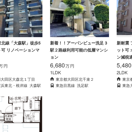
東北線「大森駅」徒歩5
新着！！アーバンビュー洗足 3
新耐震 
ト可 リノベーションマ
駅２路線利用可能の低層マンシ
ット可 
ョン
ン減税
6,680
5,480
万
円
万
円
1LDK
2LDK
都大田区大森北１丁目
東京都大田区北千束２
東京
京浜東北・根岸線
大森駅
東急目黒線
洗足駅
東急