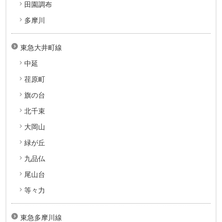
田園調布
多摩川
東急大井町線
中延
荏原町
旗の台
北千束
大岡山
緑が丘
九品仏
尾山台
等々力
東急多摩川線