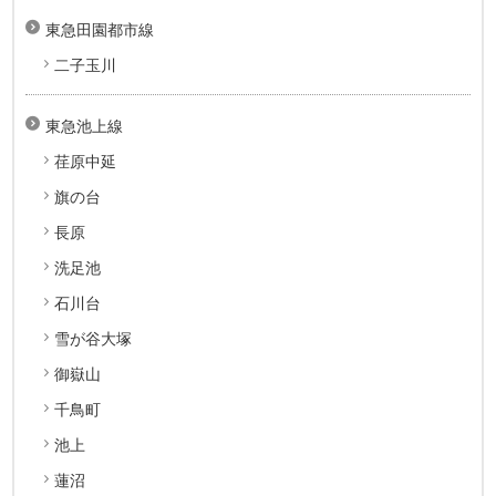
東急田園都市線
二子玉川
東急池上線
荏原中延
旗の台
長原
洗足池
石川台
雪が谷大塚
御嶽山
千鳥町
池上
蓮沼