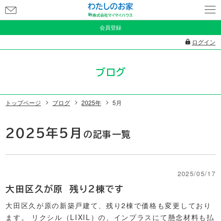
お
問
会員登録
い
ログイン
合
わ
ブログ
せ
トップページ
ブログ
2025年
5月
2025年5月
の記事一覧
2025/05/17
大田区久が原 残り2棟です
大田区久が原の新築戸建て、残り2棟で価格も変更しており
ます。 リクシル（LIXIL）の、インプラスにて懸念材料も払