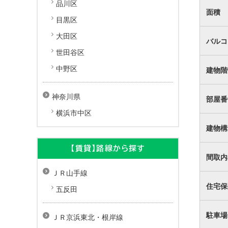
品川区
面積
目黒区
大田区
バルコ
世田谷区
中野区
建物階
神奈川県
部屋番
横浜市中区
建物構
【賃貸】路線から探す
間取内
ＪＲ山手線
住宅保
五反田
駐車場
ＪＲ京浜東北・根岸線