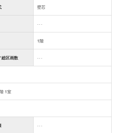
式
壁芯
---
1階
／総区画数
---
1階 1室
様
---