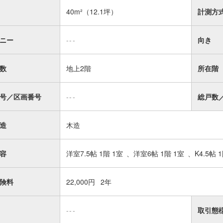
40m²
（12.1坪）
計測方
ニー
---
向き
数
地上2階
所在階
号／区画番号
---
総戸数
造
木造
容
洋室7.5帖 1階 1室
洋室6帖 1階 1室
K4.5帖 
険料
22,000円
2年
---
取引態