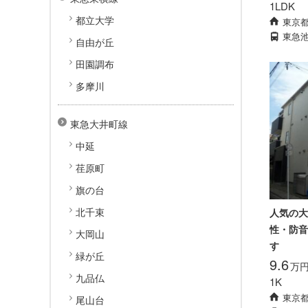
1LDK
都立大学
東京
東急
自由が丘
田園調布
多摩川
東急大井町線
中延
荏原町
旗の台
北千束
人気の大
性・防音
大岡山
す
緑が丘
9.6
万
九品仏
1K
東京
尾山台