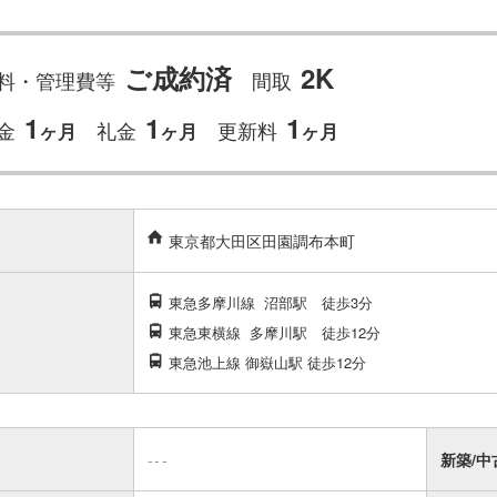
ご成約済
2K
料・管理費等
間取
1
1
1
金
礼金
更新料
ヶ月
ヶ月
ヶ月
東京都大田区田園調布本町
東急多摩川線
沼部駅
徒歩3分
東急東横線
多摩川駅
徒歩12分
東急池上線 御嶽山駅 徒歩12分
---
新築/中