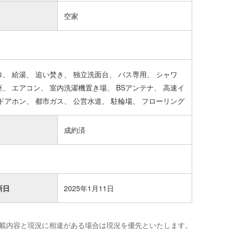
空家
ロ
給湯
追い焚き
独立洗面台
バス専用
シャワ
座
エアコン
室内洗濯機置き場
BSアンテナ
高速イ
Vドアホン
都市ガス
公営水道
駐輪場
フローリング
成約済
新日
2025年1月11日
載内容と現況に相違がある場合は現況を優先といたします。