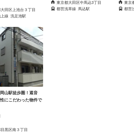
東京都大田区中馬込3丁目
東京
都営浅草線
馬込駅
都営
都大田区上池台３丁目
池上線
洗足池駅
岡山駅徒歩圏！遮音
性にこだわった物件で
円
都目黒区南３丁目