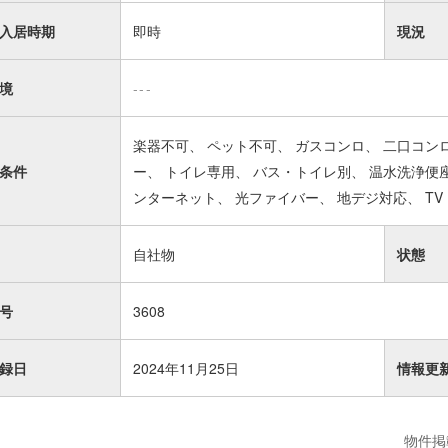
入居時期
即時
現況
境
---
楽器不可
ペット不可
ガスコンロ
二口コン
条件
ー
トイレ専用
バス・トイレ別
温水洗浄便
ンターネット
光ファイバー
地デジ対応
T
自社物
状態
号
3608
録日
2024年11月25日
情報更
物件掲