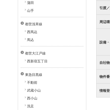
蒲田
引渡／
山手
周辺環
都営浅草線
西馬込
馬込
設備・
都営大江戸線
西新宿五丁目
自社物
東急目黒線
物件番
不動前
武蔵小山
情報登
西小山
洗足