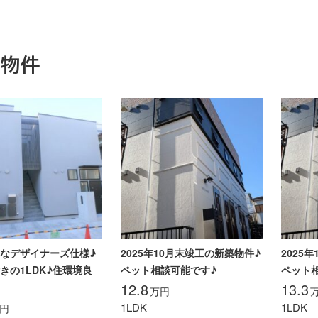
連物件
なデザイナーズ仕様♪
2025年10月末竣工の新築物件♪
2025
きの1LDK♪住環境良
ペット相談可能です♪
ペット
12.8
13.3
万円
1LDK
1LDK
円