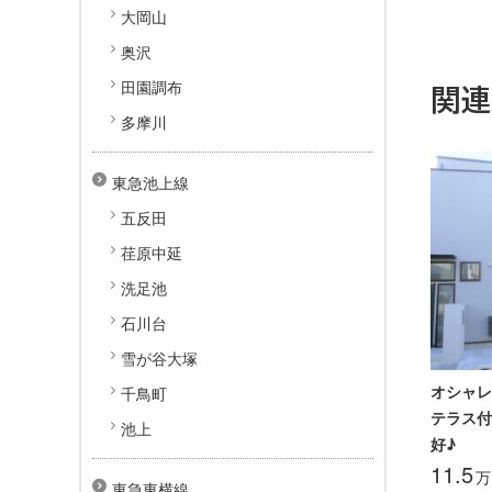
大岡山
奥沢
田園調布
関
多摩川
東急池上線
五反田
荏原中延
洗足池
石川台
雪が谷大塚
オシャレ
千鳥町
テラス付
池上
好♪
11.5
万
東急東横線