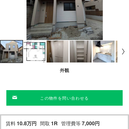
外観
この物件を問い合わせる
賃料
10.8
間取
1R
管理費等
7,000
万円
円