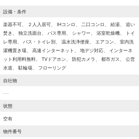
設備・条件
楽器不可
２人入居可
IHコンロ
二口コンロ
給湯
追い
焚き
独立洗面台
バス専用
シャワー
浴室乾燥機
トイ
レ専用
バス・トイレ別
温水洗浄便座
エアコン
室内洗
濯機置き場
高速インターネット
地デジ対応
インターネ
ット利用料無料
TVドアホン
防犯カメラ
都市ガス
公営
水道
駐輪場
フローリング
自社物
---
状態
空有
物件番号