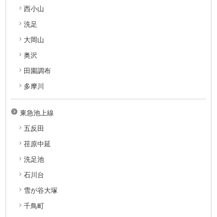
西小山
洗足
大岡山
奥沢
田園調布
多摩川
東急池上線
五反田
荏原中延
洗足池
石川台
雪が谷大塚
千鳥町