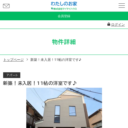
お
問
会員登録
い
ログイン
合
わ
物件詳細
せ
トップページ
新築！未入居！11帖の洋室です♪
アパート
新築！未入居！11帖の洋室です♪