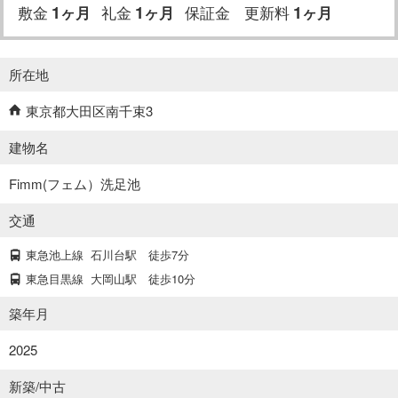
敷金
1
礼金
1
保証金
更新料
1
ヶ月
ヶ月
ヶ月
所在地
東京都大田区南千束3
建物名
Fimm(フェム）洗足池
交通
東急池上線
石川台駅
徒歩7分
東急目黒線
大岡山駅
徒歩10分
築年月
2025
新築/中古