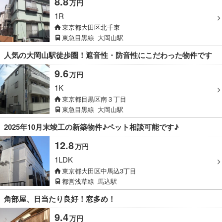
8.8
万円
1R
東京都大田区北千束
東急目黒線
大岡山駅
人気の大岡山駅徒歩圏！遮音性・防音性にこだわった物件です
9.6
万円
1K
東京都目黒区南３丁目
東急目黒線
大岡山駅
2025年10月末竣工の新築物件♪ペット相談可能です♪
12.8
万円
1LDK
東京都大田区中馬込3丁目
都営浅草線
馬込駅
角部屋、日当たり良好！窓多め！
9.4
万円