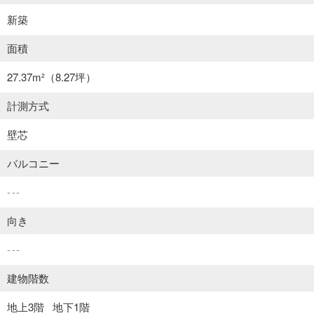
新築
面積
27.37m²
（8.27坪）
計測方式
壁芯
バルコニー
---
向き
---
建物階数
地上3階
地下1階